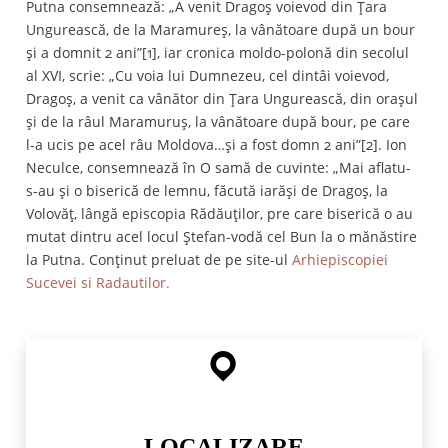
Putna consemnează: „A venit Dragoş voievod din Ţara
Ungurească, de la Maramureş, la vânătoare după un bour
şi a domnit 2 ani”[1], iar cronica moldo-polonă din secolul
al XVI, scrie: „Cu voia lui Dumnezeu, cel dintâi voievod,
Dragoş, a venit ca vânător din Ţara Ungurească, din oraşul
şi de la râul Maramuruş, la vânătoare după bour, pe care
l-a ucis pe acel râu Moldova…şi a fost domn 2 ani”[2]. Ion
Neculce, consemnează în O samă de cuvinte: „Mai aflatu-
s-au şi o biserică de lemnu, făcută iarăși de Dragoş, la
Volovăţ, lângă episcopia Rădăuţilor, pre care biserică o au
mutat dintru acel locul Ştefan-vodă cel Bun la o mănăstire
la Putna. Conținut preluat de pe site-ul
Arhiepiscopiei
Sucevei si Radautilor.
LOCALIZARE