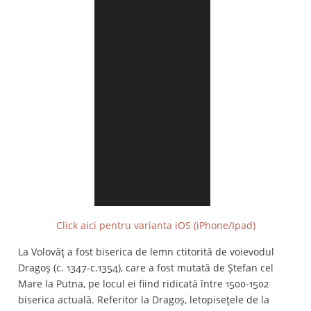
Click aici pentru varianta iOS (iPhone/Ipad)
La Volovăț a fost biserica de lemn ctitorită de voievodul
Dragoș (c. 1347-c.1354), care a fost mutată de Ștefan cel
Mare la Putna, pe locul ei fiind ridicată între 1500-1502
biserica actuală. Referitor la Dragoș, letopiseţele de la