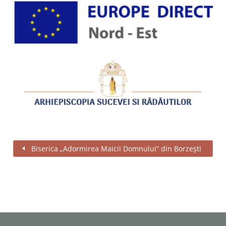
Biserica „Adormirea Maicii Domnului” din Borzești