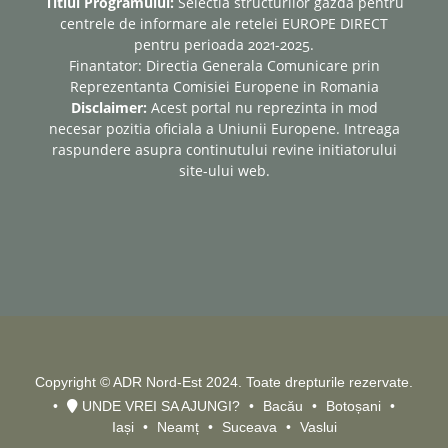
Titlul Programului:
Selectia structurilor gazda pentru
centrele de informare ale retelei EUROPE DIRECT
pentru perioada 2021-2025.
Finantator: Directia Generala Comunicare prin
Reprezentanta Comisiei Europene in Romania
Disclaimer:
Acest portal nu reprezinta in mod
necesar pozitia oficiala a Uniunii Europene. Intreaga
raspundere asupra continutului revine initiatorului
site-ului web.
Copyright © ADR Nord-Est 2024. Toate drepturile rezervate.
UNDE VREI SA AJUNGI?
Bacău
Botoșani
Iași
Neamț
Suceava
Vaslui