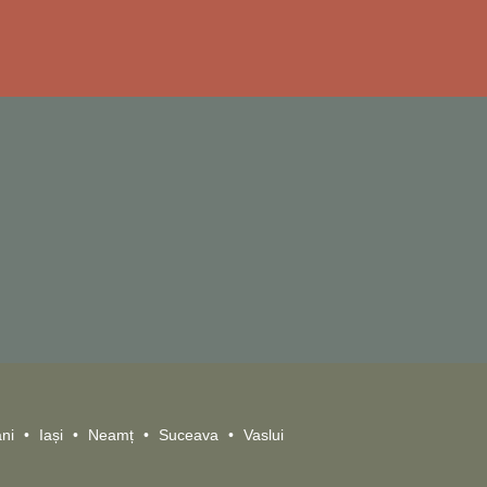
ni
Iași
Neamț
Suceava
Vaslui