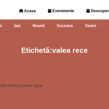
Acasa
Evenimente
Descoperă
i
Iași
Neamț
Suceava
Vaslui
Etichetă:valea rece
oate căutarea poate ajuta.