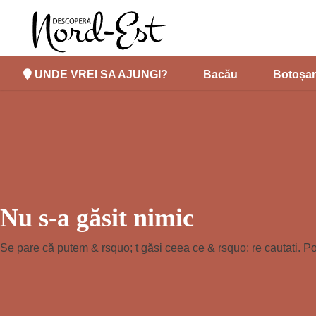
UNDE VREI SA AJUNGI?
Bacău
Botoșan
Nu s-a găsit nimic
Se pare că putem & rsquo; t găsi ceea ce & rsquo; re cautati. P