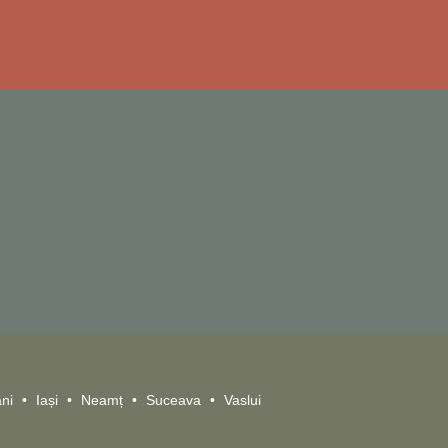
ni
Iași
Neamț
Suceava
Vaslui