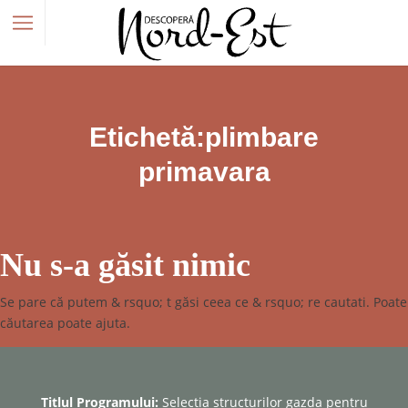
Etichetă:plimbare
primavara
Nu s-a găsit nimic
Se pare că putem & rsquo; t găsi ceea ce & rsquo; re cautati. Poate
căutarea poate ajuta.
Titlul Programului:
Selectia structurilor gazda pentru