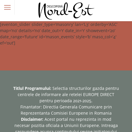
[eventon_slider slider_type=’masonry’ lan=’L3′ orderby=’ASC’
map=’no’ details=’no’ date_out=’1′ date_in=’1′ showevent=’20’
date_range=’future’ id=’mason_events’ style=’b’ maso_col=’4′
ef=’out’]
Titlul Programului:
Selectia structurilor gazda pentru
centrele de informare ale retelei EUROPE DIRECT
pentru perioada 2021-2025.
Finantator: Directia Generala Comunicare prin
Reprezentanta Comisiei Europene in Romania
Disclaimer:
Acest portal nu reprezinta in mod
necesar pozitia oficiala a Uniunii Europene. Intreaga
raspundere asupra continutului revine initiatorului