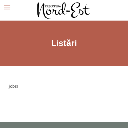
Listări
[jobs]