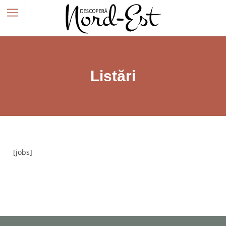
Listări
[jobs]